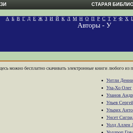
ЕЗИ
СТАРАЯ БИБЛИ
А
Б
В
Г
Д
Е
Ж
З
И
Й
К
Л
М
Н
О
П
Р
С
Т
У
Ф
Х
Авторы - У
десь можно бесплатно скачивать электронные книги любого из 
Уитли Денн
Ула-Хо Олег
Уланов Андр
Ульев Серге
Ульрих Анто
Унсет Сигри
Уолд Аллен 
Уолдроп Гов