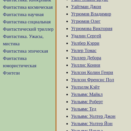
Уайтман Джон
Фантастика космическая
Угрюмов Владимир
Фантастика научная
Угрюмов Олег
Фантастика социальная
Угрюмова Виктория
Фантастический триллер
Удалин Сергей
Фантастика. Ужасы,
Уилбер Кэрри
мистика
Уилер Томас
Фантастика эпическая
Уиллер Дебора
Фантастика
Уиллис Конни
юмористическая
Уилсон Колин Генри
Фэнтези
Уилсон Френсис Пол
Уилхелм Кэйт
Уильямс Майкл
Уильямс Роберт
Уильямс Тед
Уильямс Уолтер Джон
Уильямс Уолтер Йон
Уильямс Чарльз