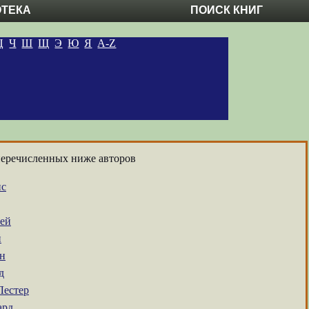
ОТЕКА
ПОИСК КНИГ
Ц
Ч
Ш
Щ
Э
Ю
Я
A-Z
перечисленных ниже авторов
ис
ей
й
н
д
Лестер
ард