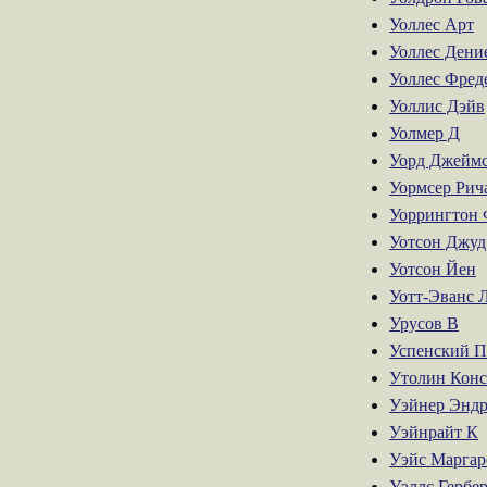
Уоллес Арт
Уоллес Дени
Уоллес Фред
Уоллис Дэйв
Уолмер Д
Уорд Джеймс
Уормсер Рич
Уоррингтон 
Уотсон Джуд
Уотсон Йен
Уотт-Эванс 
Урусов В
Успенский П
Утолин Конс
Уэйнер Энд
Уэйнрайт К
Уэйс Маргар
Уэллс Гербе