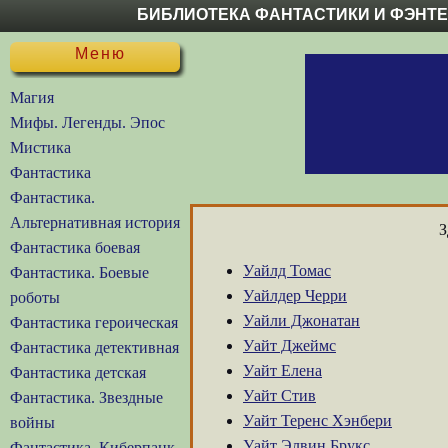
БИБЛИОТЕКА ФАНТАСТИКИ И ФЭНТ
Меню
Магия
Мифы. Легенды. Эпос
Мистика
Фантастика
Фантастика.
Альтернативная история
З
Фантастика боевая
Уайлд Томас
Фантастика. Боевые
Уайлдер Черри
роботы
Уайли Джонатан
Фантастика героическая
Уайт Джеймс
Фантастика детективная
Уайт Елена
Фантастика детская
Уайт Стив
Фантастика. Звездные
Уайт Теренс Хэнбери
войны
Уайт Элвин Брукс
Фантастика. Киберпанк