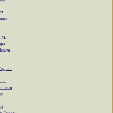
ел
ерик
 М.
ард
Фреда
Лоуренс
. Д.
тантин
рю
ет
рт Джордж