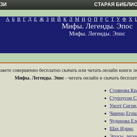
ЕЗИ
СТАРАЯ БИБЛИ
А
Б
В
Г
Д
Е
Ж
З
И
Й
К
Л
М
Н
О
П
Р
С
Т
У
Ф
Х
Мифы. Легенды. Эпос
Мифы. Легенды. Эпос
ожете совершенно бесплатно скачать или читать онлайн книги 
Мифы. Легенды. Эпос
- читать онлайн и скачать беспла
Стоянова Кр
Стурлусон 
Унсет Сигри
Чаренц Еги
Чудинова Ел
Шах Идрис
Эпосы, леге