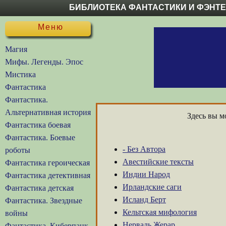
БИБЛИОТЕКА ФАНТАСТИКИ И ФЭНТ
Меню
Магия
Мифы. Легенды. Эпос
Мистика
Фантастика
Фантастика.
Альтернативная история
Здесь вы м
Фантастика боевая
Фантастика. Боевые
- Без Автора
роботы
Авестийские тексты
Фантастика героическая
Индии Народ
Фантастика детективная
Ирландские саги
Фантастика детская
Исланд Берт
Фантастика. Звездные
Кельтская мифология
войны
Нерваль Жерар
Фантастика. Киберпанк