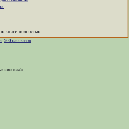
ос
тно книги полностью
и
500 рассказов
ые книги онлайн