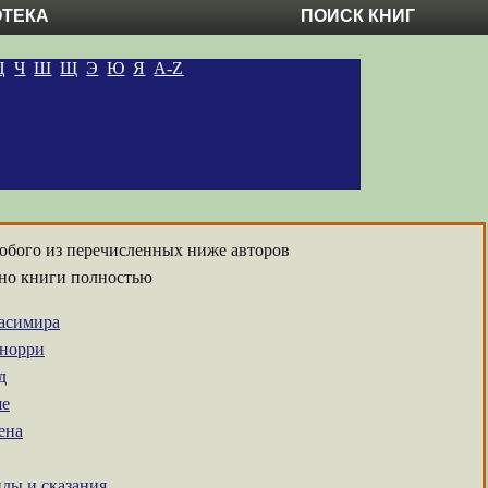
ОТЕКА
ПОИСК КНИГ
Ц
Ч
Ш
Щ
Э
Ю
Я
A-Z
любого из перечисленных ниже авторов
тно книги полностью
асимира
Снорри
д
ше
ена
нды и сказания