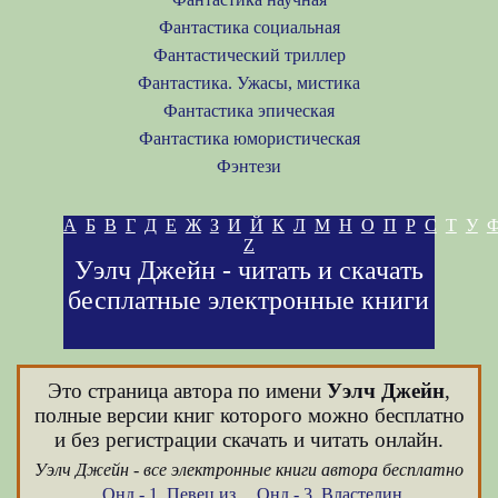
Фантастика социальная
Фантастический триллер
Фантастика. Ужасы, мистика
Фантастика эпическая
Фантастика юмористическая
Фэнтези
А
Б
В
Г
Д
Е
Ж
З
И
Й
К
Л
М
Н
О
П
Р
С
Т
У
Z
Уэлч Джейн - читать и скачать
бесплатные электронные книги
Это страница автора по имени
Уэлч Джейн
,
полные версии книг которого можно бесплатно
и без регистрации скачать и читать онлайн.
Уэлч Джейн - все электронные книги автора бесплатно
Онд - 1. Певец из
Онд - 3. Властелин