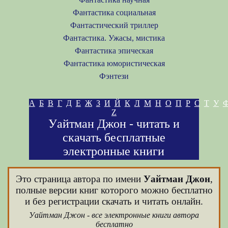
Фантастика социальная
Фантастический триллер
Фантастика. Ужасы, мистика
Фантастика эпическая
Фантастика юмористическая
Фэнтези
А
Б
В
Г
Д
Е
Ж
З
И
Й
К
Л
М
Н
О
П
Р
С
Т
У
Z
Уайтман Джон - читать и
скачать бесплатные
электронные книги
Это страница автора по имени
Уайтман Джон
,
полные версии книг которого можно бесплатно
и без регистрации скачать и читать онлайн.
Уайтман Джон - все электронные книги автора
бесплатно