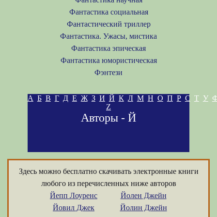
Фантастика социальная
Фантастический триллер
Фантастика. Ужасы, мистика
Фантастика эпическая
Фантастика юмористическая
Фэнтези
А
Б
В
Г
Д
Е
Ж
З
И
Й
К
Л
М
Н
О
П
Р
С
Т
У
Z
Авторы - Й
Здесь можно бесплатно скачивать электронные книги
любого из перечисленных ниже авторов
Йепп Лоуренс
Йолен Джейн
Йовил Джек
Йолин Джейн