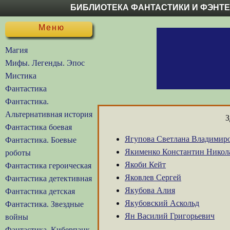
БИБЛИОТЕКА ФАНТАСТИКИ И ФЭНТ
Меню
Магия
Мифы. Легенды. Эпос
Мистика
Фантастика
Фантастика.
Альтернативная история
З
Фантастика боевая
Ягупова Светлана Владимир
Фантастика. Боевые
Якименко Константин Никол
роботы
Якоби Кейт
Фантастика героическая
Яковлев Сергей
Фантастика детективная
Якубова Алия
Фантастика детская
Якубовский Аскольд
Фантастика. Звездные
Ян Василий Григорьевич
войны
Фантастика. Киберпанк