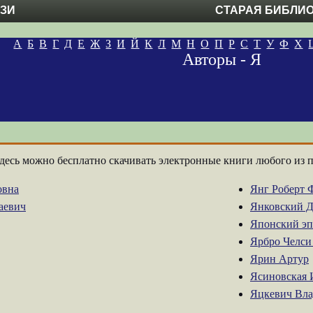
ЕЗИ
СТАРАЯ БИБЛИ
А
Б
В
Г
Д
Е
Ж
З
И
Й
К
Л
М
Н
О
П
Р
С
Т
У
Ф
Х
Авторы - Я
десь можно бесплатно скачивать электронные книги любого из 
овна
Янг Роберт 
аевич
Янковский 
Японский эп
Ярбро Челси
Ярин Артур
Ясиновская 
Яцкевич Вла