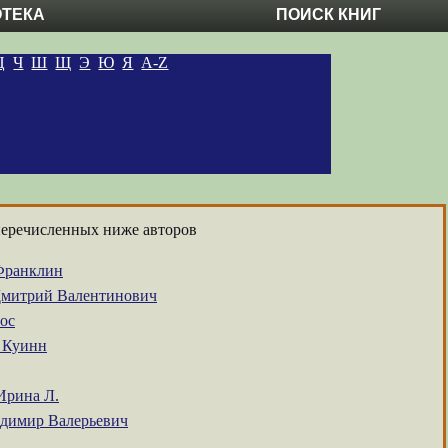
ОТЕКА
ПОИСК КНИГ
Ц
Ч
Ш
Щ
Э
Ю
Я
A-Z
перечисленных ниже авторов
Франклин
Дмитрий Валентинович
ос
 Куинн
Ирина Л.
димир Валерьевич