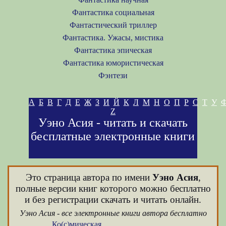
Фантастика социальная
Фантастический триллер
Фантастика. Ужасы, мистика
Фантастика эпическая
Фантастика юмористическая
Фэнтези
А
Б
В
Г
Д
Е
Ж
З
И
Й
К
Л
М
Н
О
П
Р
С
Т
У
Z
Уэно Асия - читать и скачать
бесплатные электронные книги
Это страница автора по имени
Уэно Асия
,
полные версии книг которого можно бесплатно
и без регистрации скачать и читать онлайн.
Уэно Асия - все электронные книги автора бесплатно
Ко(с)мическая