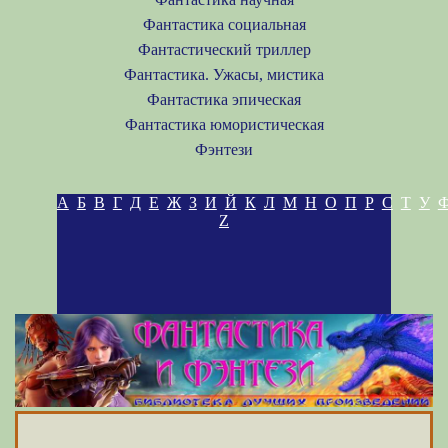
Фантастика социальная
Фантастический триллер
Фантастика. Ужасы, мистика
Фантастика эпическая
Фантастика юмористическая
Фэнтези
А
Б
В
Г
Д
Е
Ж
З
И
Й
К
Л
М
Н
О
П
Р
С
Т
У
Z