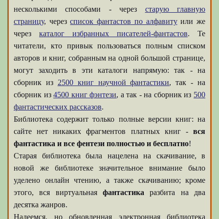
несколькими способами - через
старую главную
страницу
, через
список фантастов по алфавиту
или же
через
каталог избранных писателей-фантастов
. Те
читатели, кто привык пользоваться полным списком
авторов и книг, собранным на одной большой странице,
могут заходить в эти каталоги напрямую: так - на
сборник из
2500 книг научной фантастики
, так - на
сборник из
4500 книг фэнтези
, а так - на сборник из
500
фантастических рассказов
.
Библиотека содержит только полные версии книг: на
сайте нет никаких фрагментов платных книг -
вся
фантастика и все фентези полностью и бесплатно
!
Старая библиотека была нацелена на скачивание, в
новой же библиотеке значительное внимание было
уделено онлайн чтению, а также скачиванию; кроме
этого, вся виртуальная
фантастика
разбита на два
десятка жанров.
Надеемся, но обновленная электронная библиотека