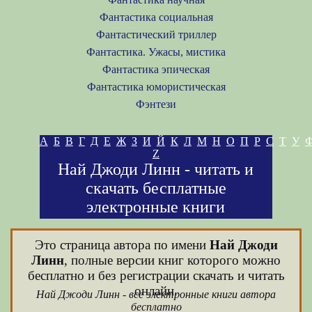
Фантастика социальная
Фантастический триллер
Фантастика. Ужасы, мистика
Фантастика эпическая
Фантастика юмористическая
Фэнтези
А
Б
В
Г
Д
Е
Ж
З
И
Й
К
Л
М
Н
О
П
Р
С
Т
У
Z
Най Джоди Линн - читать и
скачать бесплатные
электронные книги
Это страница автора по имени
Най Джоди
Линн
, полные версии книг которого можно
бесплатно и без регистрации скачать и читать
онлайн.
Най Джоди Линн - все электронные книги автора
бесплатно