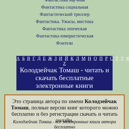
Фантастика социальная
Фантастический триллер
Фантастика. Ужасы, мистика
Фантастика эпическая
Фантастика юмористическая
Фэнтези
А
Б
В
Г
Д
Е
Ж
З
И
Й
К
Л
М
Н
О
П
Р
С
Т
У
Z
Колодзейчак Томаш - читать и
скачать бесплатные
электронные книги
Это страница автора по имени
Колодзейчак
Томаш
, полные версии книг которого можно
бесплатно и без регистрации скачать и читать
онлайн.
Колодзейчак Томаш - все электронные книги автора
бесплатно