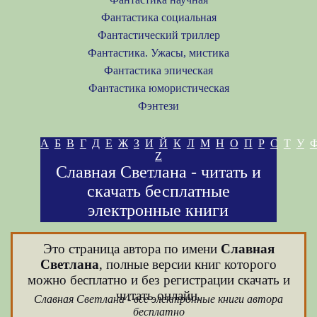
Фантастика социальная
Фантастический триллер
Фантастика. Ужасы, мистика
Фантастика эпическая
Фантастика юмористическая
Фэнтези
А
Б
В
Г
Д
Е
Ж
З
И
Й
К
Л
М
Н
О
П
Р
С
Т
У
Z
Славная Светлана - читать и
скачать бесплатные
электронные книги
Это страница автора по имени
Славная
Светлана
, полные версии книг которого
можно бесплатно и без регистрации скачать и
читать онлайн.
Славная Светлана - все электронные книги автора
бесплатно