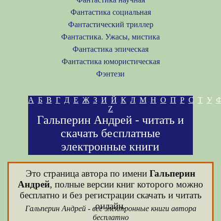
Фантастика социальная
Фантастический триллер
Фантастика. Ужасы, мистика
Фантастика эпическая
Фантастика юмористическая
Фэнтези
А
Б
В
Г
Д
Е
Ж
З
И
Й
К
Л
М
Н
О
П
Р
С
Т
У
Z
Гальперин Андрей - читать и
скачать бесплатные
электронные книги
Это страница автора по имени
Гальперин
Андрей
, полные версии книг которого можно
бесплатно и без регистрации скачать и читать
онлайн.
Гальперин Андрей - все электронные книги автора
бесплатно