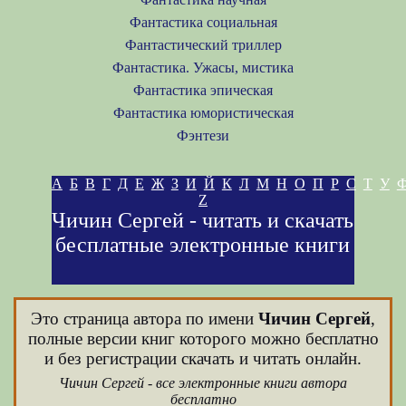
Фантастика социальная
Фантастический триллер
Фантастика. Ужасы, мистика
Фантастика эпическая
Фантастика юмористическая
Фэнтези
А
Б
В
Г
Д
Е
Ж
З
И
Й
К
Л
М
Н
О
П
Р
С
Т
У
Z
Чичин Сергей - читать и скачать
бесплатные электронные книги
Это страница автора по имени
Чичин Сергей
,
полные версии книг которого можно бесплатно
и без регистрации скачать и читать онлайн.
Чичин Сергей - все электронные книги автора
бесплатно