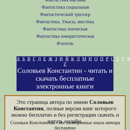
Фантастика социальная
Фантастический триллер
Фантастика. Ужасы, мистика
Фантастика эпическая
Фантастика юмористическая
Фэнтези
А
Б
В
Г
Д
Е
Ж
З
И
Й
К
Л
М
Н
О
П
Р
С
Т
У
Z
Соловьев Константин - читать и
скачать бесплатные
электронные книги
Это страница автора по имени
Соловьев
Константин
, полные версии книг которого
можно бесплатно и без регистрации скачать и
читать онлайн.
Соловьев Константин - все электронные книги автора
бесплатно