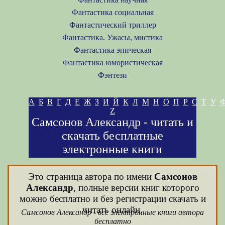
Фантастика социальная
Фантастический триллер
Фантастика. Ужасы, мистика
Фантастика эпическая
Фантастика юмористическая
Фэнтези
А
Б
В
Г
Д
Е
Ж
З
И
Й
К
Л
М
Н
О
П
Р
С
Т
У
Z
Самсонов Александр - читать и
скачать бесплатные
электронные книги
Это страница автора по имени
Самсонов
Александр
, полные версии книг которого
можно бесплатно и без регистрации скачать и
читать онлайн.
Самсонов Александр - все электронные книги автора
бесплатно