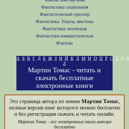
Фантастика социальная
Фантастический триллер
Фантастика. Ужасы, мистика
Фантастика эпическая
Фантастика юмористическая
Фэнтези
А
Б
В
Г
Д
Е
Ж
З
И
Й
К
Л
М
Н
О
П
Р
С
Т
У
Z
Мартин Томас - читать и
скачать бесплатные
электронные книги
Это страница автора по имени
Мартин Томас
,
полные версии книг которого можно бесплатно
и без регистрации скачать и читать онлайн.
Мартин Томас - все электронные книги автора
бесплатно