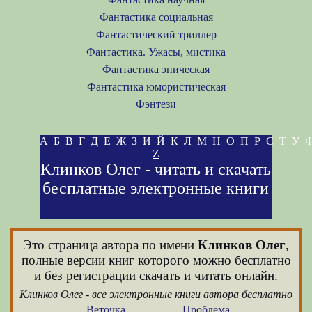
Фантастика социальная
Фантастический триллер
Фантастика. Ужасы, мистика
Фантастика эпическая
Фантастика юмористическая
Фэнтези
А
Б
В
Г
Д
Е
Ж
З
И
Й
К
Л
М
Н
О
П
Р
С
Т
У
Z
Клинков Олег - читать и скачать
бесплатные электронные книги
Это страница автора по имени
Клинков Олег
,
полные версии книг которого можно бесплатно
и без регистрации скачать и читать онлайн.
Клинков Олег - все электронные книги автора бесплатно
Веточка
Проблема