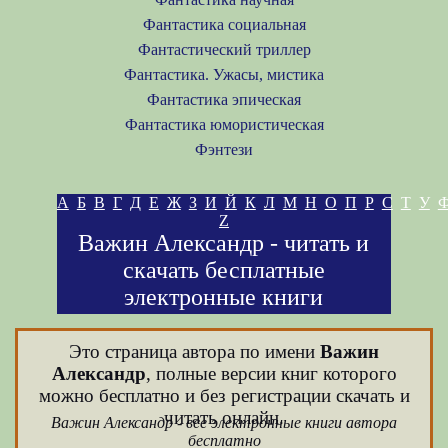
Фантастика социальная
Фантастический триллер
Фантастика. Ужасы, мистика
Фантастика эпическая
Фантастика юмористическая
Фэнтези
А
Б
В
Г
Д
Е
Ж
З
И
Й
К
Л
М
Н
О
П
Р
С
Т
У
Z
Важин Александр - читать и
скачать бесплатные
электронные книги
Это страница автора по имени
Важин
Александр
, полные версии книг которого
можно бесплатно и без регистрации скачать и
читать онлайн.
Важин Александр - все электронные книги автора
бесплатно