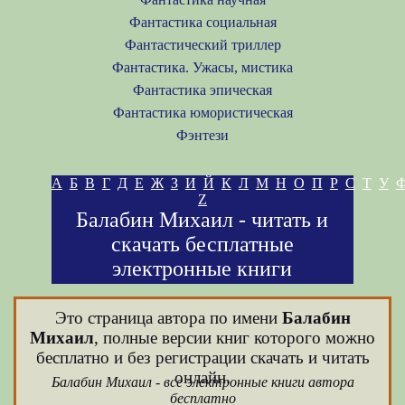
Фантастика социальная
Фантастический триллер
Фантастика. Ужасы, мистика
Фантастика эпическая
Фантастика юмористическая
Фэнтези
А
Б
В
Г
Д
Е
Ж
З
И
Й
К
Л
М
Н
О
П
Р
С
Т
У
Z
Балабин Михаил - читать и
скачать бесплатные
электронные книги
Это страница автора по имени
Балабин
Михаил
, полные версии книг которого можно
бесплатно и без регистрации скачать и читать
онлайн.
Балабин Михаил - все электронные книги автора
бесплатно