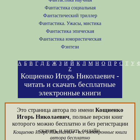
Фантастика социальная
Фантастический триллер
Фантастика. Ужасы, мистика
Фантастика эпическая
Фантастика юмористическая
Фэнтези
А
Б
В
Г
Д
Е
Ж
З
И
Й
К
Л
М
Н
О
П
Р
С
Т
У
Z
Кощиенко Игорь Николаевич -
читать и скачать бесплатные
электронные книги
Это страница автора по имени
Кощиенко
Игорь Николаевич
, полные версии книг
которого можно бесплатно и без регистрации
скачать и читать онлайн.
Кощиенко Игорь Николаевич - все электронные книги
автора бесплатно