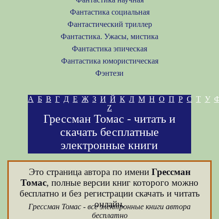
Фантастика социальная
Фантастический триллер
Фантастика. Ужасы, мистика
Фантастика эпическая
Фантастика юмористическая
Фэнтези
А
Б
В
Г
Д
Е
Ж
З
И
Й
К
Л
М
Н
О
П
Р
С
Т
У
Z
Грессман Томас - читать и
скачать бесплатные
электронные книги
Это страница автора по имени
Грессман
Томас
, полные версии книг которого можно
бесплатно и без регистрации скачать и читать
онлайн.
Грессман Томас - все электронные книги автора
бесплатно