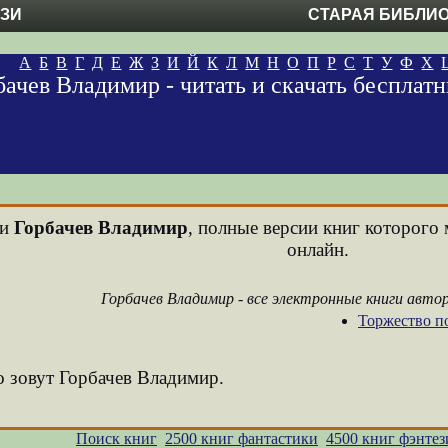
ЕЗИ
СТАРАЯ БИБЛИ
А
Б
В
Г
Д
Е
Ж
З
И
Й
К
Л
М
Н
О
П
Р
С
Т
У
Ф
Х
бачев Владимир - читать и скачать бесплат
ни
Горбачев Владимир
, полные версии книг которого 
онлайн.
Горбачев Владимир - все электронные книги авто
Торжество п
о зовут Горбачев Владимир.
Поиск книг
2500 книг фантастики
4500 книг фэнтез