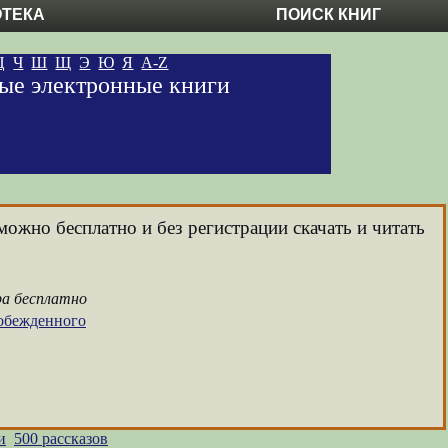
ОТЕКА
ПОИСК КНИГ
Ц
Ч
Ш
Щ
Э
Ю
Я
A-Z
ные электронные книги
можно бесплатно и без регистрации скачать и читать
ра бесплатно
обежденного
и
500 рассказов