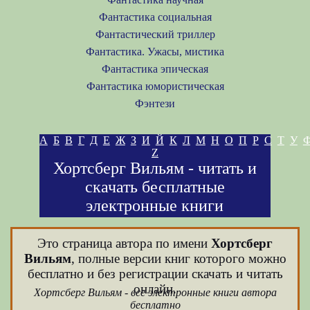
Фантастика социальная
Фантастический триллер
Фантастика. Ужасы, мистика
Фантастика эпическая
Фантастика юмористическая
Фэнтези
А
Б
В
Г
Д
Е
Ж
З
И
Й
К
Л
М
Н
О
П
Р
С
Т
У
Z
Хортсберг Вильям - читать и
скачать бесплатные
электронные книги
Это страница автора по имени
Хортсберг
Вильям
, полные версии книг которого можно
бесплатно и без регистрации скачать и читать
онлайн.
Хортсберг Вильям - все электронные книги автора
бесплатно