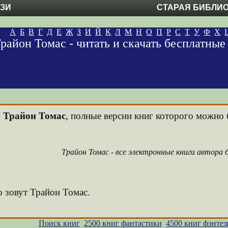
ЕЗИ
СТАРАЯ БИБЛИ
А
Б
В
Г
Д
Е
Ж
З
И
Й
К
Л
М
Н
О
П
Р
С
Т
У
Ф
Х
район Томас - читать и скачать бесплатны
и
Трайон Томас
, полные версии книг которого можно б
Трайон Томас - все электронные книги автора
о зовут Трайон Томас.
Поиск книг
2500 книг фантастики
4500 книг фэнтез