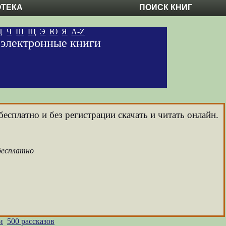
ОТЕКА
ПОИСК КНИГ
Ц
Ч
Ш
Щ
Э
Ю
Я
A-Z
е электронные книги
есплатно и без регистрации скачать и читать онлайн.
 бесплатно
и
500 рассказов