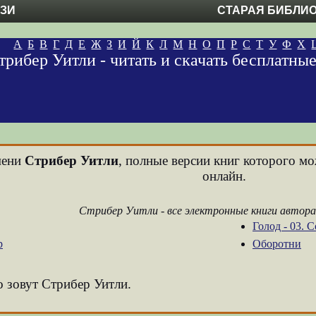
ЕЗИ
СТАРАЯ БИБЛИ
А
Б
В
Г
Д
Е
Ж
З
И
Й
К
Л
М
Н
О
П
Р
С
Т
У
Ф
Х
трибер Уитли - читать и скачать бесплатны
мени
Стрибер Уитли
, полные версии книг которого мо
онлайн.
Стрибер Уитли - все электронные книги автор
Голод - 03. 
р
Оборотни
о зовут Стрибер Уитли.