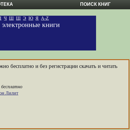
ОТЕКА
ПОИСК КНИГ
Ц
Ч
Ш
Щ
Э
Ю
Я
A-Z
е электронные книги
жно бесплатно и без регистрации скачать и читать
а бесплатно
Сон Лилит