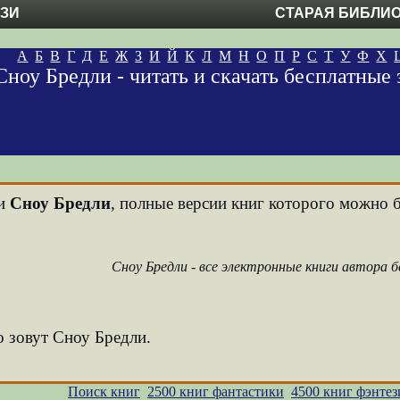
ЕЗИ
СТАРАЯ БИБЛИ
А
Б
В
Г
Д
Е
Ж
З
И
Й
К
Л
М
Н
О
П
Р
С
Т
У
Ф
Х
Сноу Бредли - читать и скачать бесплатные
ни
Сноу Бредли
, полные версии книг которого можно б
Сноу Бредли - все электронные книги автора 
о зовут Сноу Бредли.
Поиск книг
2500 книг фантастики
4500 книг фэнтез