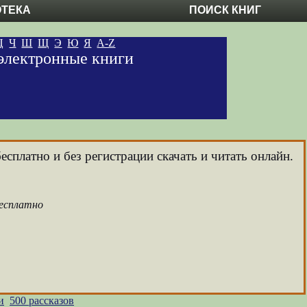
ОТЕКА
ПОИСК КНИГ
Ц
Ч
Ш
Щ
Э
Ю
Я
A-Z
 электронные книги
есплатно и без регистрации скачать и читать онлайн.
бесплатно
и
500 рассказов