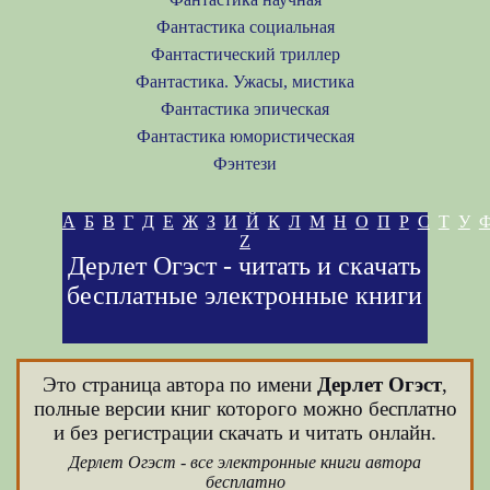
Фантастика социальная
Фантастический триллер
Фантастика. Ужасы, мистика
Фантастика эпическая
Фантастика юмористическая
Фэнтези
А
Б
В
Г
Д
Е
Ж
З
И
Й
К
Л
М
Н
О
П
Р
С
Т
У
Z
Дерлет Огэст - читать и скачать
бесплатные электронные книги
Это страница автора по имени
Дерлет Огэст
,
полные версии книг которого можно бесплатно
и без регистрации скачать и читать онлайн.
Дерлет Огэст - все электронные книги автора
бесплатно