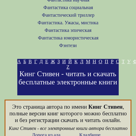
Фантастика социальная
Фантастический триллер
Фантастика. Ужасы, мистика
Фантастика эпическая
Фантастика юмористическая
Фэнтези
А
Б
В
Г
Д
Е
Ж
З
И
Й
К
Л
М
Н
О
П
Р
С
Т
У
Z
Кинг Стивен - читать и скачать
бесплатные электронные книги
Это страница автора по имени
Кинг Стивен
,
полные версии книг которого можно бесплатно
и без регистрации скачать и читать онлайн.
Кинг Стивен - все электронные книги автора бесплатно
Дорога из ада
Кладбище