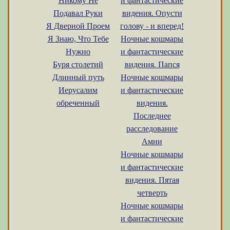
Никому Не
и фантастические
Подавал Руки
видения. Опусти
Я Дверной Проем
голову - и вперед!
Я Знаю, Что Тебе
Ночные кошмары
Нужно
и фантастические
Буря столетий
видения. Папся
Длинный путь
Ночные кошмары
Иерусалим
и фантастические
обреченный
видения.
Последнее
расследование
Амни
Ночные кошмары
и фантастические
видения. Пятая
четверть
Ночные кошмары
и фантастические