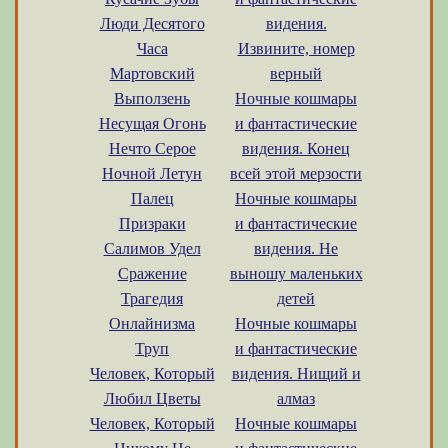
Люди Десятого
видения.
Часа
Извините, номер
Мартовский
верный
Выползень
Ночные кошмары
Несущая Огонь
и фантастические
Нечто Серое
видения. Конец
Ночной Летун
всей этой мерзости
Палец
Ночные кошмары
Призраки
и фантастические
Салимов Удел
видения. Не
Сражение
выношу маленьких
Трагедия
детей
Онлайнизма
Ночные кошмары
Труп
и фантастические
Человек, Который
видения. Нищий и
Любил Цветы
алмаз
Человек, Который
Ночные кошмары