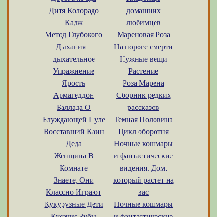
Дитя Колорадо
домашних
Кадж
любимцев
Метод Глубокого
Мареновая Роза
Дыхания =
На пороге смерти
дыхательное
Нужные вещи
Упражнение
Растение
Ярость
Роза Марена
Армагеддон
Сборник редких
Баллада О
рассказов
Блуждающей Пуле
Темная Половина
Восставший Каин
Цикл оборотня
Деда
Ночные кошмары
Женщина В
и фантастические
Комнате
видения. Дом,
Знаете, Они
который растет на
Классно Играют
вас
Кукурузные Дети
Ночные кошмары
Кусачие Зубы
и фантастические