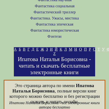
Фантастика социальная
Фантастический триллер
Фантастика. Ужасы, мистика
Фантастика эпическая
Фантастика юмористическая
Фэнтези
А
Б
В
Г
Д
Е
Ж
З
И
Й
К
Л
М
Н
О
П
Р
С
Т
У
Z
Ипатова Наталья Борисовна -
читать и скачать бесплатные
электронные книги
Это страница автора по имени
Ипатова
Наталья Борисовна
, полные версии книг
которого можно бесплатно и без регистрации
скачать и читать онлайн.
Ипатова Наталья Борисовна - все электронные книги
автора бесплатно