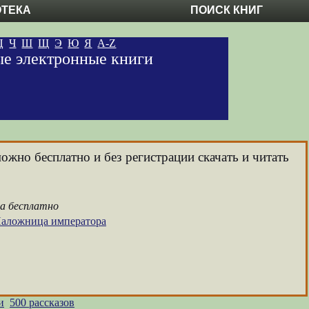
ОТЕКА
ПОИСК КНИГ
Ц
Ч
Ш
Щ
Э
Ю
Я
A-Z
ные электронные книги
ожно бесплатно и без регистрации скачать и читать
ра бесплатно
 Наложница императора
и
500 рассказов