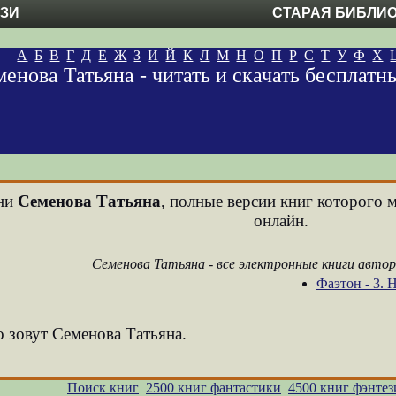
ЕЗИ
СТАРАЯ БИБЛИ
А
Б
В
Г
Д
Е
Ж
З
И
Й
К
Л
М
Н
О
П
Р
С
Т
У
Ф
Х
енова Татьяна - читать и скачать бесплат
ени
Семенова Татьяна
, полные версии книг которого м
онлайн.
Семенова Татьяна - все электронные книги авто
Фаэтон - 3.
о зовут Семенова Татьяна.
Поиск книг
2500 книг фантастики
4500 книг фэнтез