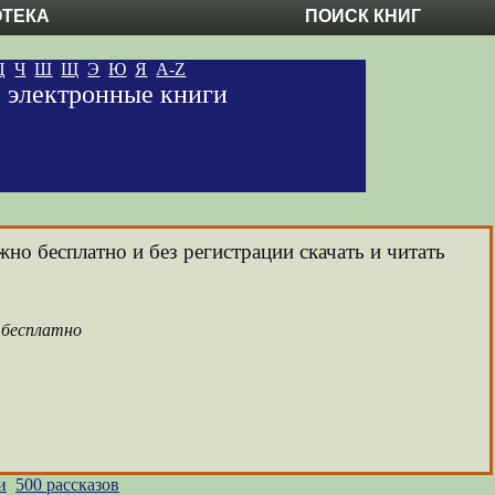
ОТЕКА
ПОИСК КНИГ
Ц
Ч
Ш
Щ
Э
Ю
Я
A-Z
е электронные книги
жно бесплатно и без регистрации скачать и читать
 бесплатно
и
500 рассказов