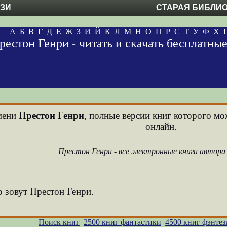
ЕЗИ
СТАРАЯ БИБЛИ
А
Б
В
Г
Д
Е
Ж
З
И
Й
К
Л
М
Н
О
П
Р
С
Т
У
Ф
Х
рестон Генри - читать и скачать бесплатны
имени
Престон Генри
, полные версии книг которого мо
онлайн.
Престон Генри - все электронные книги автора
о зовут Престон Генри.
Поиск книг
2500 книг фантастики
4500 книг фэнтез