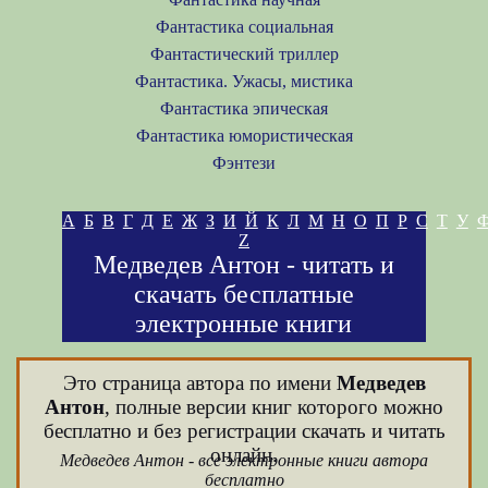
Фантастика социальная
Фантастический триллер
Фантастика. Ужасы, мистика
Фантастика эпическая
Фантастика юмористическая
Фэнтези
А
Б
В
Г
Д
Е
Ж
З
И
Й
К
Л
М
Н
О
П
Р
С
Т
У
Z
Медведев Антон - читать и
скачать бесплатные
электронные книги
Это страница автора по имени
Медведев
Антон
, полные версии книг которого можно
бесплатно и без регистрации скачать и читать
онлайн.
Медведев Антон - все электронные книги автора
бесплатно