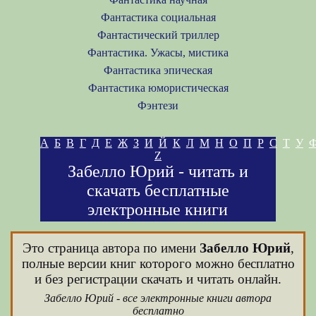
Фантастика социальная
Фантастический триллер
Фантастика. Ужасы, мистика
Фантастика эпическая
Фантастика юмористическая
Фэнтези
А
Б
В
Г
Д
Е
Ж
З
И
Й
К
Л
М
Н
О
П
Р
С
Т
У
Z
Забелло Юрий - читать и
скачать бесплатные
электронные книги
Это страница автора по имени
Забелло Юрий
,
полные версии книг которого можно бесплатно
и без регистрации скачать и читать онлайн.
Забелло Юрий - все электронные книги автора
бесплатно