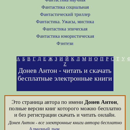
Фантастика социальная
Фантастический триллер
Фантастика. Ужасы, мистика
Фантастика эпическая
Фантастика юмористическая
Фэнтези
А
Б
В
Г
Д
Е
Ж
З
И
Й
К
Л
М
Н
О
П
Р
С
Т
У
Z
Донев Антон - читать и скачать
бесплатные электронные книги
Это страница автора по имени
Донев Антон
,
полные версии книг которого можно бесплатно
и без регистрации скачать и читать онлайн.
Донев Антон - все электронные книги автора бесплатно
Алмазный дым