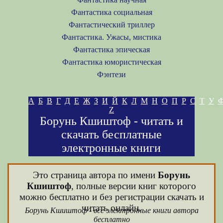
Фантастика социальная
Фантастический триллер
Фантастика. Ужасы, мистика
Фантастика эпическая
Фантастика юмористическая
Фэнтези
А
Б
В
Г
Д
Е
Ж
З
И
Й
К
Л
М
Н
О
П
Р
С
Т
У
Z
Борунь Кшиштоф - читать и
скачать бесплатные
электронные книги
Это страница автора по имени
Борунь
Кшиштоф
, полные версии книг которого
можно бесплатно и без регистрации скачать и
читать онлайн.
Борунь Кшиштоф - все электронные книги автора
бесплатно