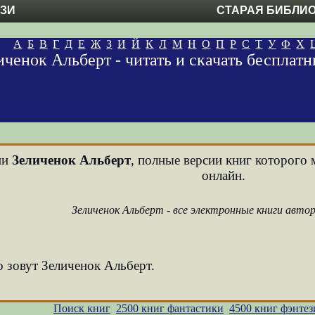
ЕЗИ
СТАРАЯ БИБЛИ
А
Б
В
Г
Д
Е
Ж
З
И
Й
К
Л
М
Н
О
П
Р
С
Т
У
Ф
Х
иченок Альберт - читать и скачать бесплат
ни
Зеличенок Альберт
, полные версии книг которого 
онлайн.
Зеличенок Альберт - все электронные книги авто
о зовут Зеличенок Альберт.
Поиск книг
2500 книг фантастики
4500 книг фэнтез