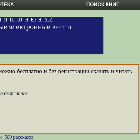
ОТЕКА
ПОИСК КНИГ
Ц
Ч
Ш
Щ
Э
Ю
Я
A-Z
ные электронные книги
можно бесплатно и без регистрации скачать и читать
ра бесплатно
и
500 рассказов