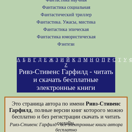
Фантастика социальная
Фантастический триллер
Фантастика. Ужасы, мистика
Фантастика эпическая
Фантастика юмористическая
Фэнтези
А
Б
В
Г
Д
Е
Ж
З
И
Й
К
Л
М
Н
О
П
Р
С
Т
У
Z
Ривз-Стивенс Гарфилд - читать
и скачать бесплатные
электронные книги
Это страница автора по имени
Ривз-Стивенс
Гарфилд
, полные версии книг которого можно
бесплатно и без регистрации скачать и читать
онлайн.
Ривз-Стивенс Гарфилд - все электронные книги автора
бесплатно