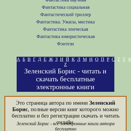
Фантастика социальная
Фантастический триллер
Фантастика. Ужасы, мистика
Фантастика эпическая
Фантастика юмористическая
Фэнтези
А
Б
В
Г
Д
Е
Ж
З
И
Й
К
Л
М
Н
О
П
Р
С
Т
У
Z
Зеленский Борис - читать и
скачать бесплатные
электронные книги
Это страница автора по имени
Зеленский
Борис
, полные версии книг которого можно
бесплатно и без регистрации скачать и читать
онлайн.
Зеленский Борис - все электронные книги автора
бесплатно