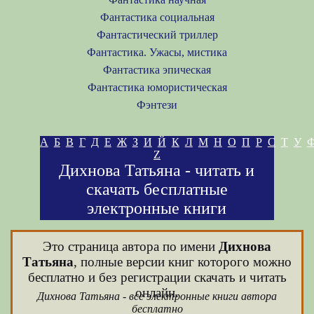
Фантастика социальная
Фантастический триллер
Фантастика. Ужасы, мистика
Фантастика эпическая
Фантастика юмористическая
Фэнтези
А
Б
В
Г
Д
Е
Ж
З
И
Й
К
Л
М
Н
О
П
Р
С
Т
У
Z
Дихнова Татьяна - читать и
скачать бесплатные
электронные книги
Это страница автора по имени
Дихнова
Татьяна
, полные версии книг которого можно
бесплатно и без регистрации скачать и читать
онлайн.
Дихнова Татьяна - все электронные книги автора
бесплатно