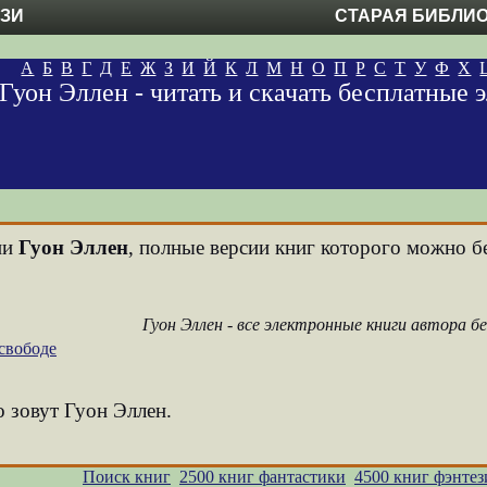
ЕЗИ
СТАРАЯ БИБЛИ
А
Б
В
Г
Д
Е
Ж
З
И
Й
К
Л
М
Н
О
П
Р
С
Т
У
Ф
Х
Гуон Эллен - читать и скачать бесплатные
ни
Гуон Эллен
, полные версии книг которого можно бе
Гуон Эллен - все электронные книги автора б
 свободе
о зовут Гуон Эллен.
Поиск книг
2500 книг фантастики
4500 книг фэнтез