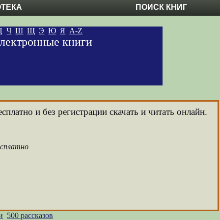
ОТЕКА
ПОИСК КНИГ
Ц
Ч
Ш
Щ
Э
Ю
Я
A-Z
 электронные книги
сплатно и без регистрации скачать и читать онлайн.
есплатно
и
500 рассказов