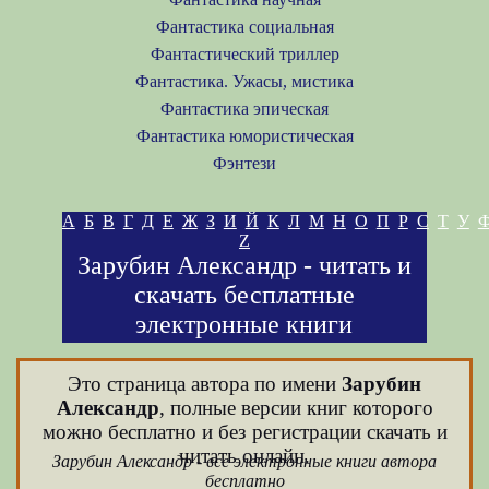
Фантастика социальная
Фантастический триллер
Фантастика. Ужасы, мистика
Фантастика эпическая
Фантастика юмористическая
Фэнтези
А
Б
В
Г
Д
Е
Ж
З
И
Й
К
Л
М
Н
О
П
Р
С
Т
У
Z
Зарубин Александр - читать и
скачать бесплатные
электронные книги
Это страница автора по имени
Зарубин
Александр
, полные версии книг которого
можно бесплатно и без регистрации скачать и
читать онлайн.
Зарубин Александр - все электронные книги автора
бесплатно