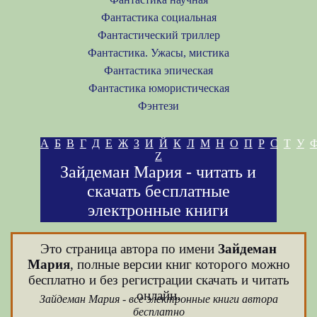
Фантастика социальная
Фантастический триллер
Фантастика. Ужасы, мистика
Фантастика эпическая
Фантастика юмористическая
Фэнтези
А
Б
В
Г
Д
Е
Ж
З
И
Й
К
Л
М
Н
О
П
Р
С
Т
У
Z
Зайдеман Мария - читать и
скачать бесплатные
электронные книги
Это страница автора по имени
Зайдеман
Мария
, полные версии книг которого можно
бесплатно и без регистрации скачать и читать
онлайн.
Зайдеман Мария - все электронные книги автора
бесплатно