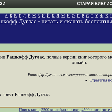
ЕЗИ
СТАРАЯ БИБЛИ
А
Б
В
Г
Д
Е
Ж
З
И
Й
К
Л
М
Н
О
П
Р
С
Т
У
Ф
Х
шкофф Дуглас - читать и скачать бесплатн
ени
Рашкофф Дуглас
, полные версии книг которого м
онлайн.
Рашкофф Дуглас - все электронные книги автор
Стратегия ис
о зовут Рашкофф Дуглас.
Поиск книг
2500 книг фантастики
4500 книг фэнтез