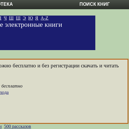
ОТЕКА
ПОИСК КНИГ
Ц
Ч
Ш
Щ
Э
Ю
Я
A-Z
ые электронные книги
ожно бесплатно и без регистрации скачать и читать
а бесплатно
хода
и
500 рассказов