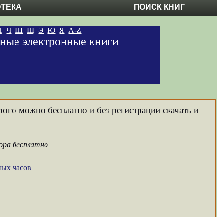
ОТЕКА
ПОИСК КНИГ
Ц
Ч
Ш
Щ
Э
Ю
Я
A-Z
атные электронные книги
рого можно бесплатно и без регистрации скачать и
тора бесплатно
ных часов