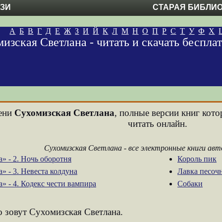
ЕЗИ
СТАРАЯ БИБЛИ
А
Б
В
Г
Д
Е
Ж
З
И
Й
К
Л
М
Н
О
П
Р
С
Т
У
Ф
Х
изская Светлана - читать и скачать беспл
мени
Сухомизская Светлана
, полные версии книг кото
читать онлайн.
Сухомизская Светлана - все электронные книги ав
» - 2. Ночь оборотня
Король пик
» - 3. Невеста колдуна
Лавка песоч
» - 4. Кодекс чести вампира
Собаки
о зовут Сухомизская Светлана.