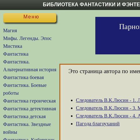
БИБЛИОТЕКА ФАНТАСТИКИ И ФЭНТ
Меню
Парнов
Магия
Мифы. Легенды. Эпос
Мистика
Фантастика
Фантастика.
Альтернативная история
Это страница автора по им
Фантастика боевая
Фантастика. Боевые
роботы
Следователь В.К.Люсин - 1.
Фантастика героическая
Следователь В.К.Люсин - 3. 
Фантастика детективная
Следователь В.К.Люсин - 4. 
Фантастика детская
Пагода благоуханий
Фантастика. Звездные
войны
Фантастика. Киберпанк