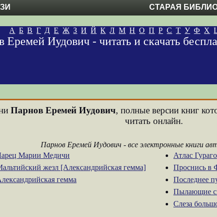
ЕЗИ
СТАРАЯ БИБЛИ
А
Б
В
Г
Д
Е
Ж
З
И
Й
К
Л
М
Н
О
П
Р
С
Т
У
Ф
Х
 Еремей Иудович - читать и скачать беспл
ени
Парнов Еремей Иудович
, полные версии книг кот
читать онлайн.
Парнов Еремей Иудович - все электронные книги ав
 Ларец Марии Медичи
Атлас Гураг
Мальтийский жезл [Александрийская гемма]
Проснись в 
Александрийская гемма
Последнее п
Пылающие с
Слеза больш