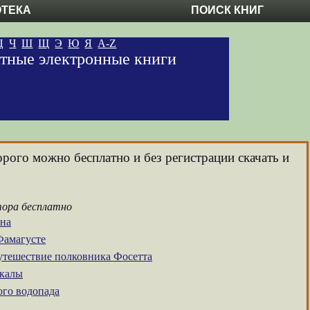
ОТЕКА
ПОИСК КНИГ
Ц
Ч
Ш
Щ
Э
Ю
Я
A-Z
атные электронные книги
орого можно бесплатно и без регистрации скачать и
тора бесплатно
она
Фамагусте
утешествие полковника Фосетта
калы
ого водопада