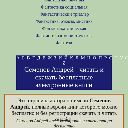
Фантастика социальная
Фантастический триллер
Фантастика. Ужасы, мистика
Фантастика эпическая
Фантастика юмористическая
Фэнтези
А
Б
В
Г
Д
Е
Ж
З
И
Й
К
Л
М
Н
О
П
Р
С
Т
У
Z
Семенов Андрей - читать и
скачать бесплатные
электронные книги
Это страница автора по имени
Семенов
Андрей
, полные версии книг которого можно
бесплатно и без регистрации скачать и читать
онлайн.
Семенов Андрей - все электронные книги автора
бесплатно