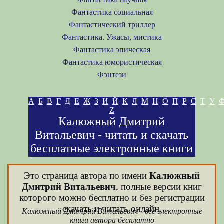
Фантастика социальная
Фантастический триллер
Фантастика. Ужасы, мистика
Фантастика эпическая
Фантастика юмористическая
Фэнтези
А
Б
В
Г
Д
Е
Ж
З
И
Й
К
Л
М
Н
О
П
Р
С
Т
У
Z
Калюжный Дмитрий
Витальевич - читать и скачать
бесплатные электронные книги
Это страница автора по имени
Калюжный
Дмитрий Витальевич
, полные версии книг
которого можно бесплатно и без регистрации
скачать и читать онлайн.
Калюжный Дмитрий Витальевич - все электронные
книги автора бесплатно