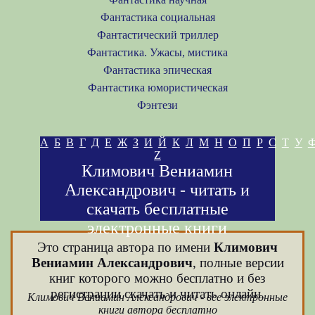
Фантастика социальная
Фантастический триллер
Фантастика. Ужасы, мистика
Фантастика эпическая
Фантастика юмористическая
Фэнтези
А
Б
В
Г
Д
Е
Ж
З
И
Й
К
Л
М
Н
О
П
Р
С
Т
У
Z
Климович Вениамин
Александрович - читать и
скачать бесплатные
электронные книги
Это страница автора по имени
Климович
Вениамин Александрович
, полные версии
книг которого можно бесплатно и без
регистрации скачать и читать онлайн.
Климович Вениамин Александрович - все электронные
книги автора бесплатно