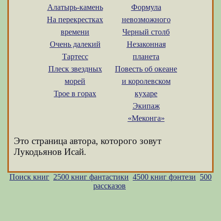
Алатырь-камень
Формула
На перекрестках
невозможного
времени
Черный столб
Очень далекий
Незаконная
Тартесс
планета
Плеск звездных
Повесть об океане
морей
и королевском
Трое в горах
кухаре
Экипаж
«Меконга»
Это страница автора, которого зовут
Лукодьянов Исай.
Поиск книг
2500 книг фантастики
4500 книг фэнтези
500
рассказов