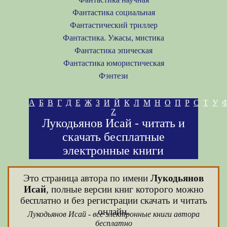
Фантастика социальная
Фантастический триллер
Фантастика. Ужасы, мистика
Фантастика эпическая
Фантастика юмористическая
Фэнтези
А
Б
В
Г
Д
Е
Ж
З
И
Й
К
Л
М
Н
О
П
Р
С
Т
У
Z
Лукодьянов Исай - читать и
скачать бесплатные
электронные книги
Это страница автора по имени
Лукодьянов
Исай
, полные версии книг которого можно
бесплатно и без регистрации скачать и читать
онлайн.
Лукодьянов Исай - все электронные книги автора
бесплатно