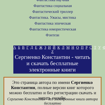
Фантастика социальная
Фантастический триллер
Фантастика. Ужасы, мистика
Фантастика эпическая
Фантастика юмористическая
Фэнтези
А
Б
В
Г
Д
Е
Ж
З
И
Й
К
Л
М
Н
О
П
Р
С
Т
У
Z
Сергиенко Константин - читать
и скачать бесплатные
электронные книги
Это страница автора по имени
Сергиенко
Константин
, полные версии книг которого
можно бесплатно и без регистрации скачать и
читать онлайн.
Сергиенко Константин - все электронные книги автора
бесплатно